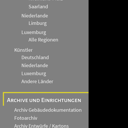
Saarland
Niederlande
Limburg
Luxemburg
Alle Regionen
Künstler
Deutschland
Niederlande
Luxemburg
Andere Länder
Archive und Einrichtungen
Archiv Gebäudedokumentation
Fotoarchiv
Archiv Entwürfe / Kartons