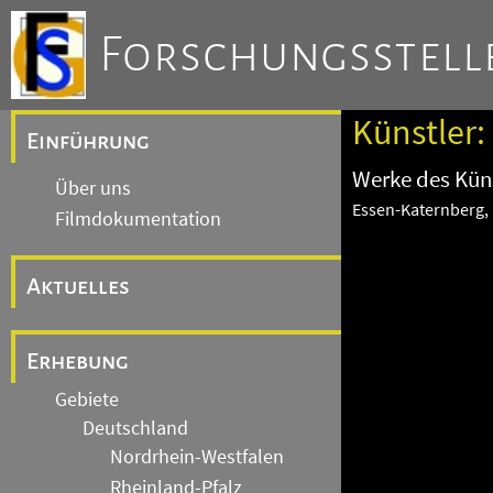
Forschungsstelle
Künstler:
Einführung
Werke des Küns
Über uns
Essen-Katernberg, 
Filmdokumentation
Aktuelles
Erhebung
Gebiete
Deutschland
Nordrhein-Westfalen
Rheinland-Pfalz